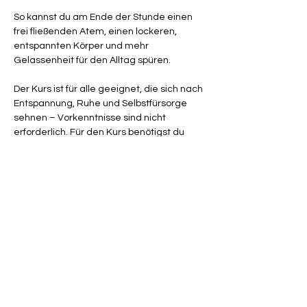
So kannst du am Ende der Stunde einen 
frei fließenden Atem, einen lockeren, 
entspannten Körper und mehr 
Gelassenheit für den Alltag spüren.
Der Kurs ist für alle geeignet, die sich nach 
Entspannung, Ruhe und Selbstfürsorge 
sehnen – Vorkenntnisse sind nicht 
erforderlich. Für den Kurs benötigst du 
lediglich ein internetfähiges Gerät 
(Laptop, Smartphone oder Tablet) sowie 
bequeme Kleidung und eine ruhige und 
bequeme Unterlage.
Falls eine Teilnahme an der Live-Einheit 
nicht möglich ist, kannst du ganz einfach 
mit der Aufzeichnung die Stunde 
nachholen, um die Übungen flexibel in 
deinen Alltag zu integrieren.